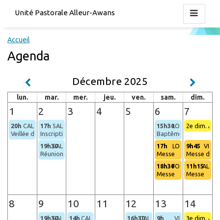
Unité Pastorale Alleur-Awans
Accueil
Agenda
Décembre 2025
lun.
mar.
mer.
jeu.
ven.
sam.
dim.
1
2
3
4
5
6
7
20h
CAL
17h
SAL
15h30
LO
2e dim. Ave
Veillée de prière
Inscription pour les baptêmes des bébés
Baptêmes
19h30
SAL
17h
LO
9h45
VI
Réunion du CUP
Messe
Messe des f
18h30
FO
11h15
AL
Messe
Messe
8
9
10
11
12
13
14
19h30
SAL
14h
CAL
16h30
CAL
9h
VI
3e dim. Ave