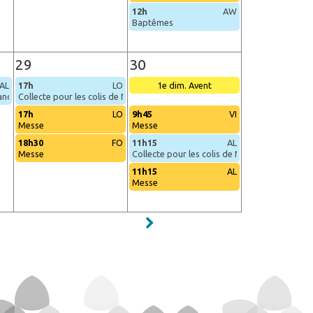
12h
AW
Baptêmes
29
30
AL
17h
LO
1e dim. Avent
mands 2026
Collecte pour les colis de Noël
17h
LO
9h45
VI
Messe
Messe
18h30
FO
11h15
AL
Messe
Collecte pour les colis de Noël
11h15
AL
Messe