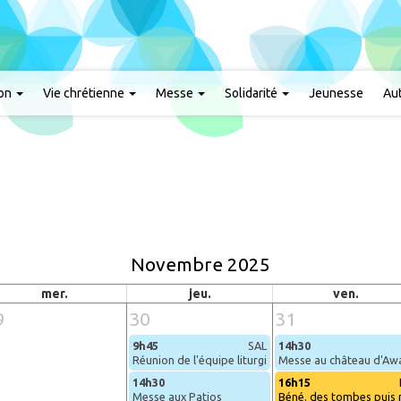
ion
Vie chrétienne
Messe
Solidarité
Jeunesse
Aut
Novembre 2025
mer.
jeu.
ven.
9
30
31
9h45
SAL
14h30
s de messe à Villers
Réunion de l'équipe liturgique
Messe au château d'Aw
14h30
16h15
Messe aux Patios
Béné. des tombes puis