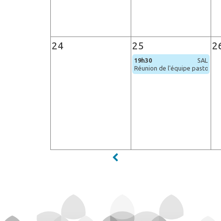
24
25
2
19h30
SAL
Réunion de l'équipe pastorale