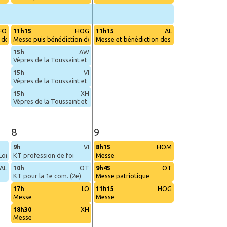
FO
11h15
HOG
11h15
AL
n des tombes
Messe puis bénédiction des tombes
Messe et bénédiction des tombes
15h
AW
Vêpres de la Toussaint et bénédiction des tombes
15h
VI
Vêpres de la Toussaint et bénédiction des tombes
15h
XH
Vêpres de la Toussaint et bénédiction des tombes
8
9
9h
VI
8h15
HOM
Loncin)
KT profession de foi
Messe
AL
10h
OT
9h45
OT
KT pour la 1e com. (2e)
Messe patriotique
17h
LO
11h15
HOG
Messe
Messe
18h30
XH
Messe