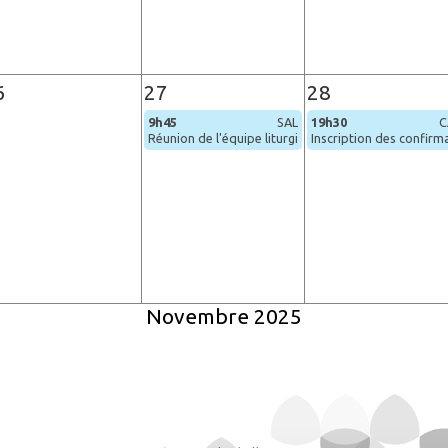
6
27
28
9h45
SAL
19h30
C
Réunion de l'équipe liturgique
Inscription des confir
Novembre 2025