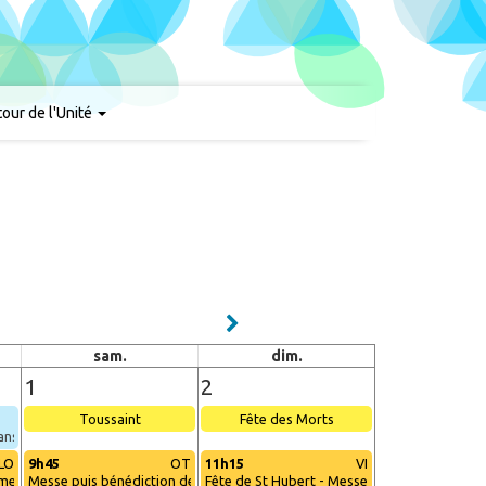
our de l'Unité
sam.
dim.
1
2
Toussaint
Fête des Morts
ans
LO
9h45
OT
11h15
VI
 messe
Messe puis bénédiction des tombes
Fête de St Hubert - Messe des familles