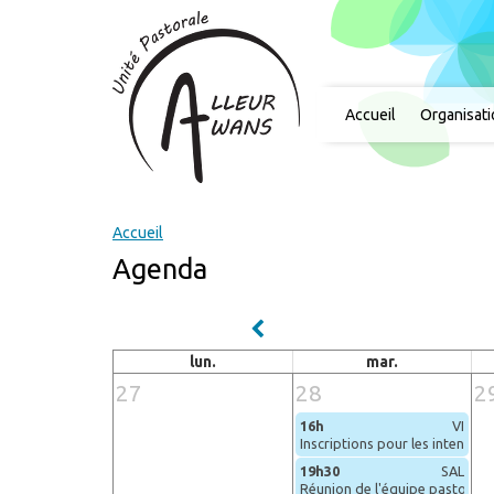
Accueil
Organisat
Accueil
Agenda
lun.
mar.
27
28
2
16h
VI
Inscriptions pour les intention
19h30
SAL
Réunion de l'équipe pastorale