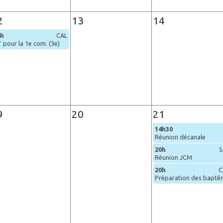
2
13
14
4h
CAL
 pour la 1e com. (3e)
9
20
21
14h30
s
Réunion décanale
20h
S
Réunion JCM
20h
C
Préparation des bapt