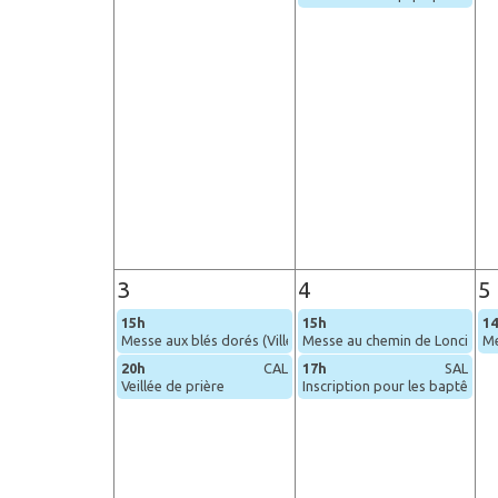
3
4
5
15h
15h
1
Messe aux blés dorés (Villers)
Messe au chemin de Loncin
Me
20h
CAL
17h
SAL
Veillée de prière
Inscription pour les baptêmes