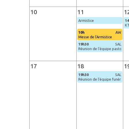
10
11
1
Armistice
1
KT
10h
AW
Messe de l'Armistice
19h30
SAL
Réunion de l'équipe pastorale
17
18
1
19h30
SAL
Réunion de l'équipe funéraille