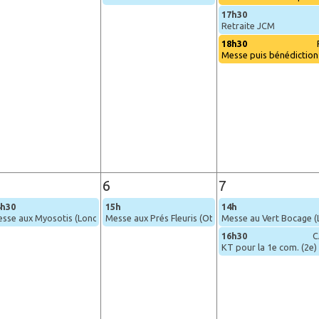
17h30
Retraite JCM
18h30
Messe puis bénédictio
6
7
4h30
15h
14h
sse aux Myosotis (Loncin)
Messe aux Prés Fleuris (Othée)
Messe au Vert Bocage (
16h30
C
 des bébés
KT pour la 1e com. (2e)