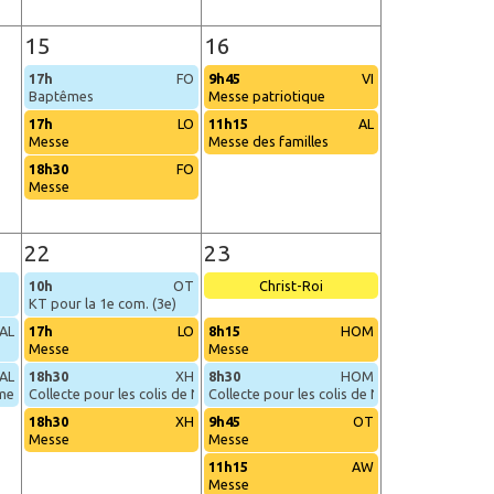
15
16
17h
FO
9h45
VI
Baptêmes
Messe patriotique
17h
LO
11h15
AL
Messe
Messe des familles
18h30
FO
Messe
22
23
10h
OT
Christ-Roi
KT pour la 1e com. (3e)
AL
17h
LO
8h15
HOM
Messe
Messe
AL
18h30
XH
8h30
HOM
êmes de décembre
Collecte pour les colis de Noël
Collecte pour les colis de Noël
18h30
XH
9h45
OT
Messe
Messe
11h15
AW
Messe