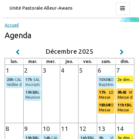
Unité Pastorale Alleur-Awans
Accueil
Agenda
Décembre 2025
lun.
mar.
mer.
jeu.
ven.
sam.
dim.
1
2
3
4
5
6
7
20h
CAL
17h
SAL
15h30
LO
2e dim. Ave
Veillée de prière
Inscription pour les baptêmes des bébés
Baptêmes
19h30
SAL
17h
LO
9h45
VI
Réunion du CUP
Messe
Messe des f
18h30
FO
11h15
AL
Messe
Messe
8
9
10
11
12
13
14
19h30
SAL
14h
CAL
16h30
CAL
9h
VI
3e dim. Ave