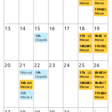
Messe
Messe
11h15
HOG
Messe
13
14
15
16
17
18
19
19h
17h
LO
9h45
VI
Chapelet (Hognoul)
Messe
Messe
18h30
FO
11h15
AL
Messe
Messe
20
21
22
23
24
25
26
Fête nationale
19h
17h
LO
8h15
HOM
Chapelet (Hognoul)
Messe
Messe
10h
AW
18h30
XH
9h45
OT
Messe patriotique
Messe
Messe
15h
11h15
AW
Messe au chemin de Loncin
Messe