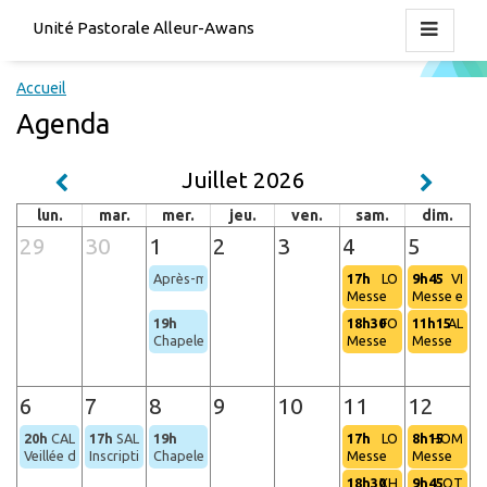
Unité Pastorale Alleur-Awans
Accueil
Agenda
Juillet 2026
lun.
mar.
mer.
jeu.
ven.
sam.
dim.
29
30
1
2
3
4
5
Après-midi détente
17h
LO
9h45
VI
Messe
Messe et pr
19h
18h30
FO
11h15
AL
Chapelet (Hognoul)
Messe
Messe
6
7
8
9
10
11
12
20h
CAL
17h
SAL
19h
17h
LO
8h15
HOM
Veillée de prière
Inscription pour les baptêmes des bébés
Chapelet (Hognoul)
Messe
Messe
18h30
XH
9h45
OT